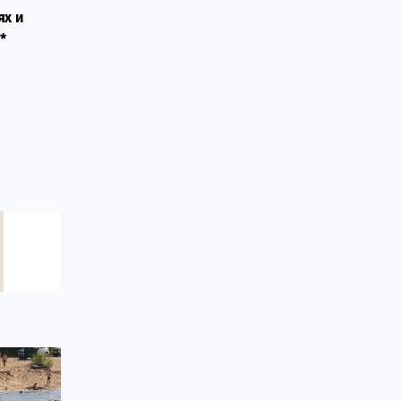
ях и
*