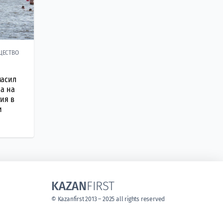
ЩЕСТВО
ласил
а на
ия в
и
KAZAN
FIRST
© Kazanfirst 2013 – 2025 all rights reserved