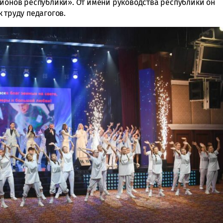
айонов республики». От имени руководства республики он
 труду педагогов.