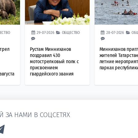
ЕСТВО
29-07-2026
ОБЩЕСТВО
28-07-2026
ОБ
стрел
Рустам Минниханов
Минниханов приг
поздравил 430
жителей Татарстан
мотострелковый полк с
летние мероприят
о
присвоением
парках республик
августа
гвардейского звания
Й ЗА НАМИ В СОЦСЕТЯХ
k to Vk
Link to Telegram