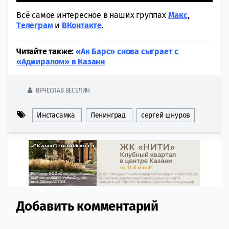
Всё самое интересное в наших группах
Макс
,
Tелеграм
и
ВКонтакте
.
Читайте также:
«Ак Барс» снова сыграет с
«Адмиралом» в Казани
ВЯЧЕСЛАВ ВЕСЕЛИН
Инстасамка
Ленинград
сергей шнуров
Добавить комментарий
Comment section