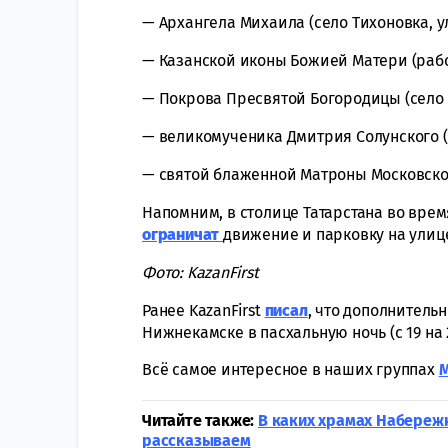
— Архангела Михаила (село Тихоновка, ули
— Казанской иконы Божией Матери (рабоч
— Покрова Пресвятой Богородицы (село В
— великомученика Дмитрия Солунского (с
— святой блаженной Матроны Московской 
Напомним, в столице Татарстана во вре
ограничат
движение и парковку на улиц
Фото: KazanFirst
Ранее KazanFirst
писал
, что дополнитель
Нижнекамске в пасхальную ночь (с 19 на 
Всё самое интересное в наших группах
Читайте также:
В каких храмах Набереж
рассказываем