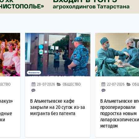
ЕСТВО
28-07-2026
ОБЩЕСТВО
22-07-2026
ОБ
ракуз»
В Альметьевске кафе
В Альметьевске в
закрыли на 20 суток из-за
прооперировали
рдные
мигранта без патента
подростка новым
шки
лапароскопическ
методом