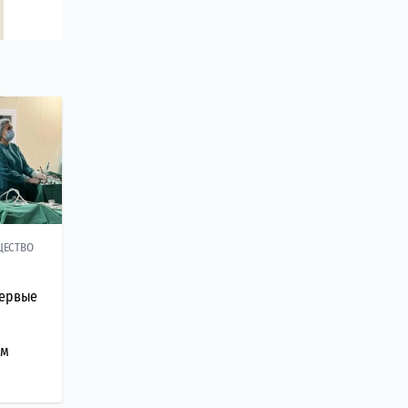
ЩЕСТВО
первые
им