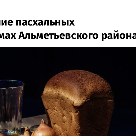
ние пасхальных
мах Альметьевского район