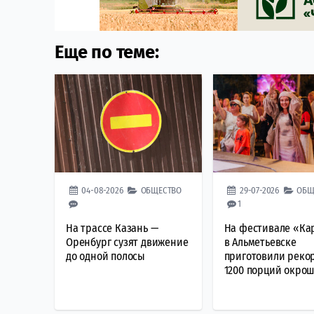
Еще по теме:
04-08-2026
ОБЩЕСТВО
29-07-2026
ОБЩ
1
На трассе Казань —
На фестивале «Ка
Оренбург сузят движение
в Альметьевске
до одной полосы
приготовили реко
1200 порций окро