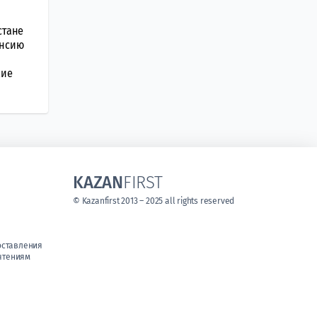
стане
енсию
кие
KAZAN
FIRST
© Kazanfirst 2013 – 2025 all rights reserved
оставления
чтениям