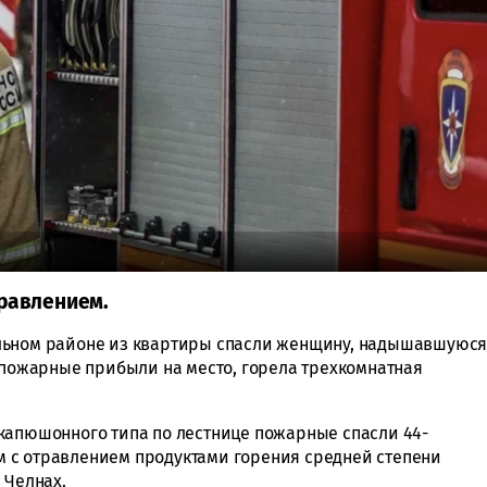
равлением.
льном районе из квартиры спасли женщину, надышавшуюс
а пожарные прибыли на место, горела трехкомнатная
капюшонного типа по лестнице пожарные спасли 44-
 с отравлением продуктами горения средней степени
 Челнах.