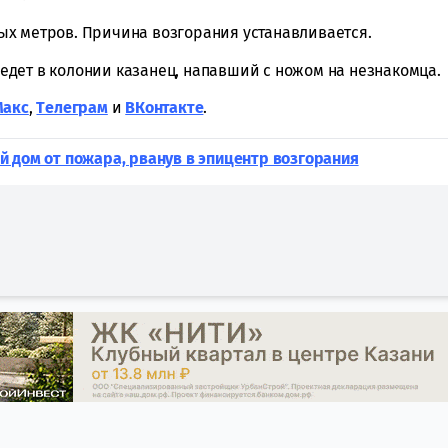
х метров. Причина возгорания устанавливается.
оведет в колонии казанец, напавший с ножом на незнакомца.
Макс
,
Tелеграм
и
ВКонтакте
.
 дом от пожара, рванув в эпицентр возгорания