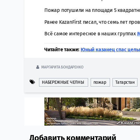
Пожар потушили на площади 5 квадратны
Ранее KazanFirst писал, что семь лет пр
Всё самое интересное в наших группах
Читайте также:
Юный казанец спас целый
МАРГАРИТА БОНДАРЕНКО
НАБЕРЕЖНЫЕ ЧЕЛНЫ
пожар
Татарстан
Добавить комментарий
Comment section