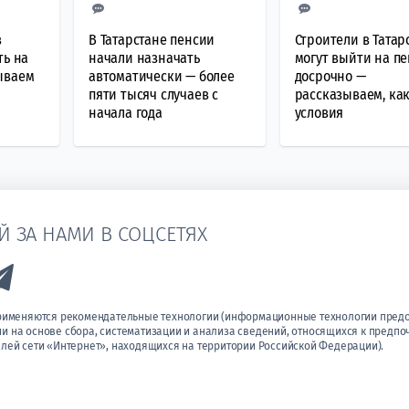
в
В Татарстане пенсии
Строители в Татар
ть на
начали назначать
могут выйти на п
ываем
автоматически — более
досрочно —
пяти тысяч случаев с
рассказываем, ка
начала года
условия
Й ЗА НАМИ В СОЦСЕТЯХ
k to Vk
Link to Telegram
применяются рекомендательные технологии (информационные технологии пред
 на основе сбора, систематизации и анализа сведений, относящихся к предпо
лей сети «Интернет», находящихся на территории Российской Федерации).