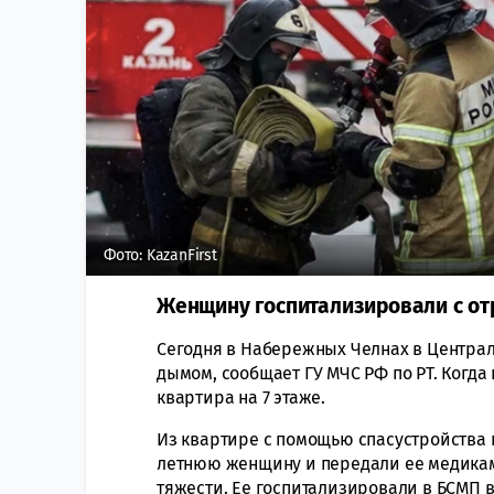
Фото: KazanFirst
Женщину госпитализировали с от
Сегодня в Набережных Челнах в Центра
дымом, сообщает ГУ МЧС РФ по РТ. Когд
квартира на 7 этаже.
Из квартире с помощью спасустройства 
летнюю женщину и передали ее медикам
тяжести. Ее госпитализировали в БСМП в