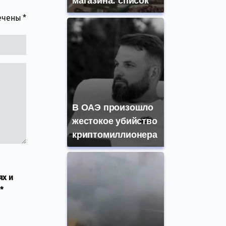
магазина: список
мечены
*
В ОАЭ произошло
жестокое убийство
криптомиллионера
ях и
*