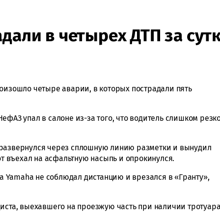
дали в четырех ДТП за сут
роизошло четыре аварии, в которых пострадали пять
ефАЗ упал в салоне из-за того, что водитель слишком резк
 развернулся через сплошную линию разметки и вынудил
тот въехал на асфальтную насыпь и опрокинулся.
 на Yamaha не соблюдал дистанцию и врезался в «Гранту»,
диста, выехавшего на проезжую часть при наличии тротуар