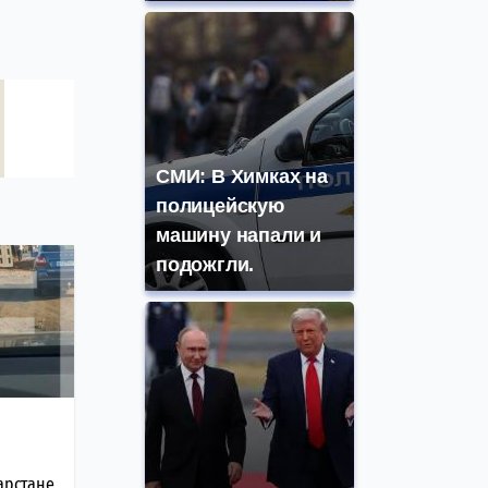
СМИ: В Химках на
полицейскую
машину напали и
подожгли.
тарстане