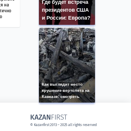
Где будет встреча
ся на
президентов США
стично
о
и России: Европа?
Как выглядит место
крушение вертолета на
Кавказе: смотреть
KAZAN
FIRST
© Kazanfirst 2013 – 2025 all rights reserved