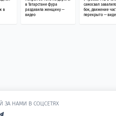
в Татарстане фура
самосвал завалил
к в
раздавила женщину —
бок, движение ча
видео
перекрыто — виде
Й ЗА НАМИ В СОЦСЕТЯХ
k to Vk
Link to Telegram