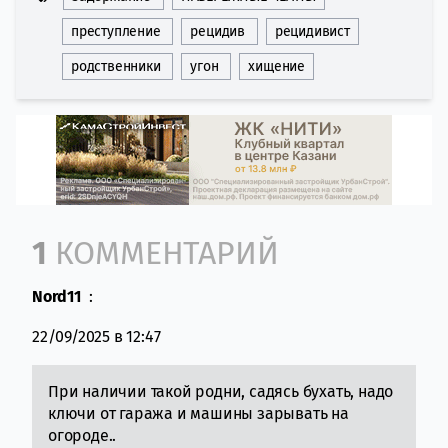
преступление
рецидив
рецидивист
родственники
угон
хищение
Comment section
1
КОММЕНТАРИЙ
Nord11
:
22/09/2025 в 12:47
При наличии такой родни, садясь бухать, надо
ключи от гаража и машины зарывать на
огороде..