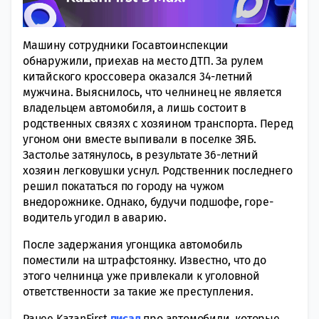
Машину сотрудники Госавтоинспекции
обнаружили, приехав на место ДТП. За рулем
китайского кроссовера оказался 34-летний
мужчина. Выяснилось, что челнинец не является
владельцем автомобиля, а лишь состоит в
родственных связях с хозяином транспорта. Перед
угоном они вместе выпивали в поселке ЗЯБ.
Застолье затянулось, в результате 36-летний
хозяин легковушки уснул. Родственник последнего
решил покататься по городу на чужом
внедорожнике. Однако, будучи подшофе, горе-
водитель угодил в аварию.
После задержания угонщика автомобиль
поместили на штрафстоянку. Известно, что до
этого челнинца уже привлекали к уголовной
ответственности за такие же преступления.
Ранее KazanFirst
писал
про автомобили, которые