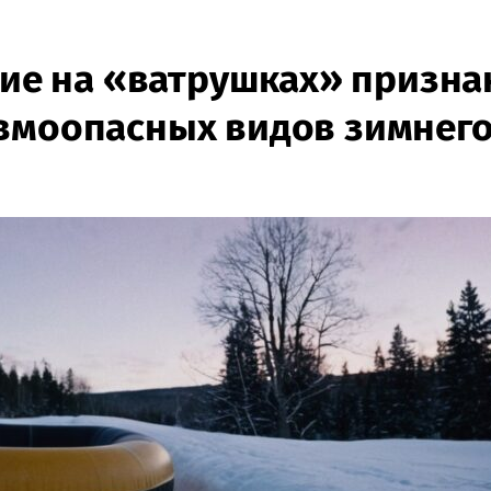
ание на «ватрушках» призна
вмоопасных видов зимнег