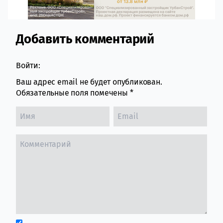
Добавить комментарий
Comment section
Войти:
Ваш адрес email не будет опубликован.
Обязательные поля помечены
*