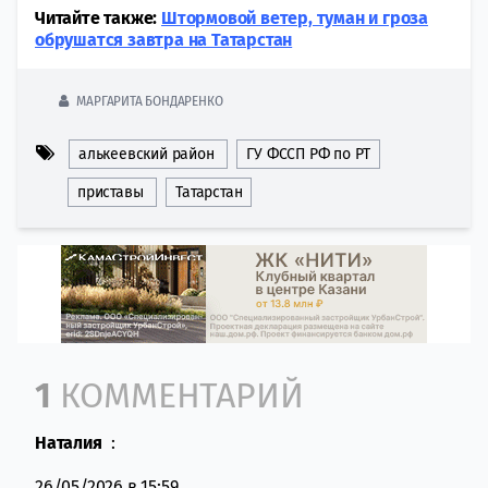
Читайте также:
Штормовой ветер, туман и гроза
обрушатся завтра на Татарстан
МАРГАРИТА БОНДАРЕНКО
алькеевский район
ГУ ФССП РФ по РТ
приставы
Татарстан
Comment section
1
КОММЕНТАРИЙ
Наталия
:
26/05/2026 в 15:59