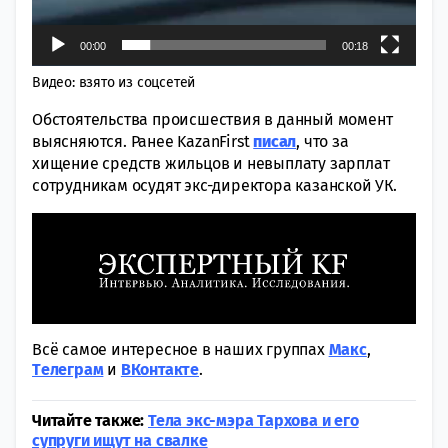
00:00
00:18
Видео: взято из соцсетей
Обстоятельства происшествия в данный момент
выясняются. Ранее KazanFirst
писал
, что за
хищение средств жильцов и невыплату зарплат
сотрудникам осудят экс-директора казанской УК.
Всё самое интересное в наших группах
Макс
,
Tелеграм
и
ВКонтакте
.
Читайте также:
Тела экс-мэра Тархова и его
супруги ищут на свалке