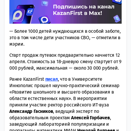
— Более 1000 детей нуждающихся в особой заботе,
это в том числе дети участников СВО, — отметили в
мэрии.
Старт продаж путевок предварительно начнется 12
апреля. Стоимость за 18-дневую смену стартует от 9
000 рублей, максимальная — около 30 000 рублей.
Ранее KazanFirst
писал
, что в Университете
Иннополис прошел научно-практический семинар
«Развитие школьного и высшего образования в
области естественных наук». В мероприятии
приняли участие ректор российского ИТ-вуза
Александр Гасников
, ведущий эксперт по
образовательным проектам
Алексей Горбачев
,
заведующий лабораторией популяризации и
пропаганды математики МИАН
Николай Андреев
и