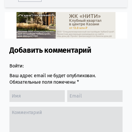
Добавить комментарий
Comment section
Войти:
Ваш адрес email не будет опубликован.
Обязательные поля помечены
*