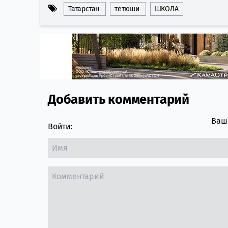
Татарстан
тетюши
ШКОЛА
Добавить комментарий
Comment section
Ваш 
Войти: