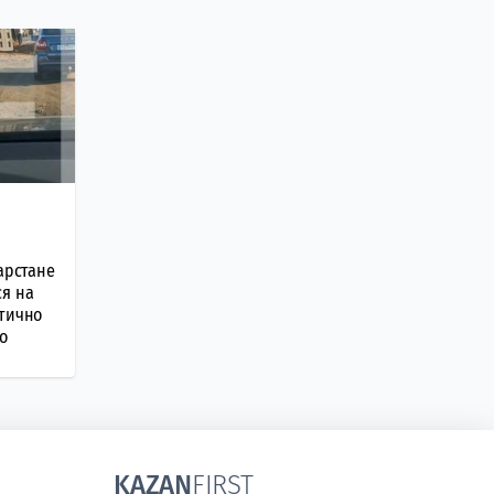
тарстане
ся на
стично
о
KAZAN
FIRST