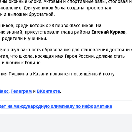
ны оконные блоки. Актовый и спортивные залы, столовая и
новление. Для учеников была создана просторная
н и выложен брусчаткой.
еников, среди которых 28 первоклассников. На
ню знаний, присутствовали глава района
Евгений Курков
,
, родители и ученики.
дчеркнул важность образования для становления достойны
тил, что школа, носящая имя Героя России, должна стать
 и любви к Родине.
ения Пушкина в Казани появится посвящённый поэту
Макс
,
Tелеграм
и
ВКонтакте
.
дет на международную олимпиаду по информатике