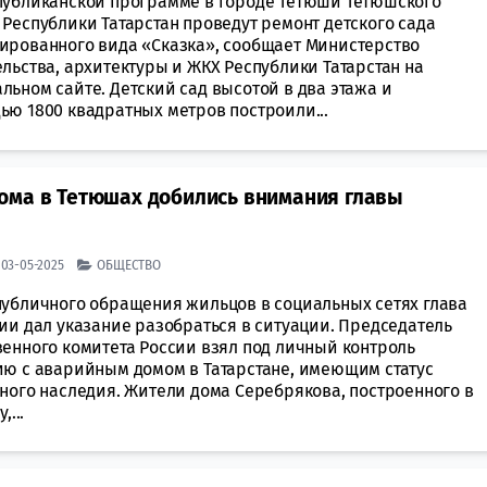
публиканской программе в городе Тетюши Тетюшского
Республики Татарстан проведут ремонт детского сада
ированного вида «Сказка», сообщает Министерство
льства, архитектуры и ЖКХ Республики Татарстан на
ьном сайте. Детский сад высотой в два этажа и
ью 1800 квадратных метров построили...
ома в Тетюшах добились внимания главы
| 03-05-2025
ОБЩЕСТВО
публичного обращения жильцов в социальных сетях глава
ии дал указание разобраться в ситуации. Председатель
венного комитета России взял под личный контроль
ию с аварийным домом в Татарстане, имеющим статус
рного наследия. Жители дома Серебрякова, построенного в
,...