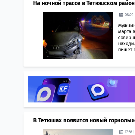
На ночной трассе в Тетюшском райо
08:20 
Мужчина
марта 
соверш
находи
пишет Г
В Тетюшах появится новый горнолыж
17:58 