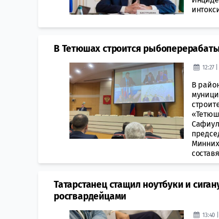
интокс
В Тетюшах строится рыбоперерабаты
12:27 
В райо
муници
строит
«Тетюш
Сафиул
предсе
Минних
составят
Татарстанец стащил ноутбуки и сиган
росгвардейцами
13:40 