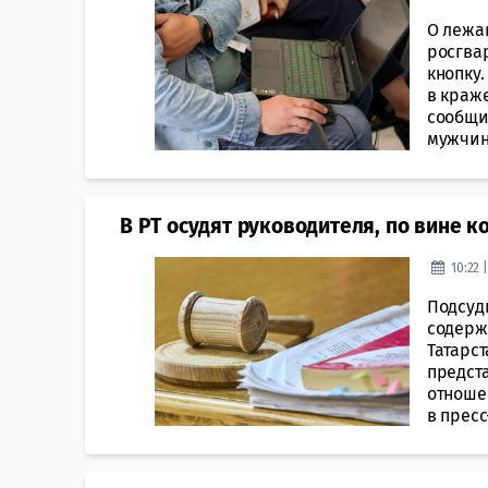
О лежа
росгва
кнопку
в краж
сообщи
мужчин
В РТ осудят руководителя, по вине 
10:22 
Подсуд
содерж
Татарс
предста
отноше
в пресс