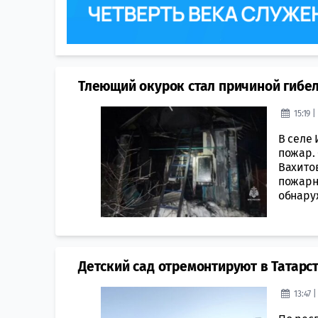
Тлеющий окурок стал причиной гибел
15:19 
В селе
пожар.
Вахитов
пожарн
обнаруж
Детский сад отремонтируют в Татарс
13:47 