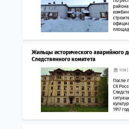
По рес
района 
комбин
строите
официал
площад
Жильцы исторического аварийного д
Следственного комитета
17:59 
После 
СК Росс
Следст
ситуац
культу
1917 году