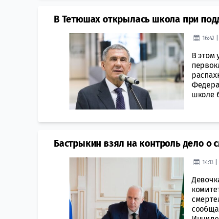
В Тетюшах открылась школа при под
16:42 
В этом 
первок
распах
Федерац
школе 
Бастрыкин взял на контроль дело о
14:13 
Девочка
комитет
смерте
сообща
Инциде