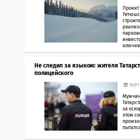
Проект 
Тетюшс
строит
реализ
парков
инвест
ключев
Не следил за языком: жителя Татарст
полицейского
15:27 
Мужчин
Татарс
за оск
этом с
произо
пытался