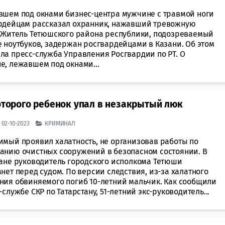
вшем под окнами бизнес-центра мужчине с травмой ноги
рдейцам рассказал охранник, нажавший тревожную
. Житель Тетюшского района республики, подозреваемый
е ноутбуков, задержан росгвардейцами в Казани. Об этом
ла пресс-служба Управления Росгвардии по РТ. О
е, лежавшем под окнами...
которого ребенок упал в незакрытый люк
| 02-10-2023
КРИМИНАЛ
имый проявил халатность, не организовав работы по
анию очистных сооружений в безопасном состоянии. В
тане руководитель городского исполкома Тетюши
нет перед судом. По версии следствия, из-за халатного
ния обвиняемого погиб 10-летний мальчик. Как сообщили
-службе СКР по Татарстану, 51-летний экс-руководитель...