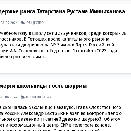
держке раиса Татарстана Рустама Минниханова
| 03-09-2024
ОБЩЕСТВО
учебном году в школу сели 375 учеников, среди которых 28
лассников. В Тетюшах после капитального ремонта
нула свои двери школа № 2 имени Героя Российской
ии А.А. Соколовского. Год назад, 1 сентября 2023 года,
было присвоено имя...
 смерти школьницы после шаурмы
| 28-08-2024
ПРОИСШЕСТВИЯ
 скончалась в больнице накануне. Глава Следственного
а России Александр Бастрыкин взял на контроль дело о
льном отравлении 11-летней девочки шаурмой. Об этом
ет информационный центр СКР в телеграм-канале.
нт произошёл накануне. С признаками острой