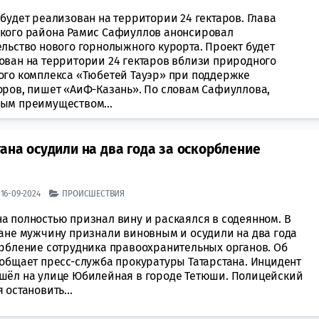
будет реализован на территории 24 гектаров. Глава
кого района Рамис Сафиуллов анонсировал
ельство нового горнолыжного курорта. Проект будет
ован на территории 24 гектаров вблизи природного
ого комплекса «Тюбетей Тауэр» при поддержке
оров, пишет «АиФ-Казань». По словам Сафиуллова,
ым преимуществом...
ана осудили на два года за оскорбление
| 16-09-2024
ПРОИСШЕСТВИЯ
а полностью признал вину и раскаялся в содеянном. В
тане мужчину признали виновным и осудили на два года
орбление сотрудника правоохранительных органов. Об
ообщает пресс-служба прокуратуры Татарстана. Инцидент
шёл на улице Юбилейная в городе Тетюши. Полицейский
 остановить...