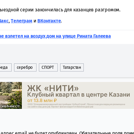
 выездной серии закончилась для казанцев разгромом.
Макс
,
Tелеграм
и
ВКонтакте
.
е взлетел на воздух дом на улице Рината Галеева
беда
серебро
СПОРТ
Татарстан
адрес email не будет опубликован.
Обязательные поля по