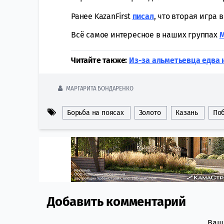
Ранее KazanFirst
писал
, что вторая игра
Всё самое интересное в наших группах
Читайте также:
Из-за альметьевца едва н
МАРГАРИТА БОНДАРЕНКО
Борьба на поясах
Золото
Казань
По
Добавить комментарий
Comment section
Ваш 