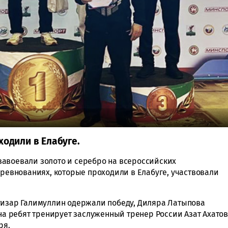
одили в Елабуге.
авоевали золото и серебро на всероссийских
оревнованиях, которые проходили в Елабуге, участвовали
.
гизар Галимуллин одержали победу, Диляра Латыпова
ана ребят тренирует заслуженный тренер России Азат Ахатов
ря.