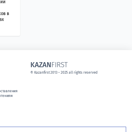
нии
ков в
ах
KAZAN
FIRST
© Kazanfirst 2013 – 2025 all rights reserved
оставления
чтениям