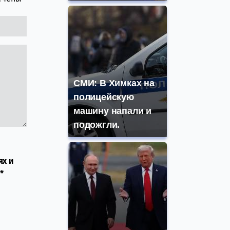
СМИ: В Химках на
полицейскую
машину напали и
подожгли.
ях и
*