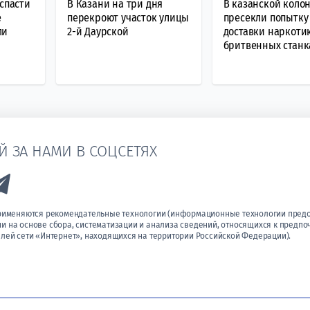
 спасти
В Казани на три дня
В казанской коло
е
перекроют участок улицы
пресекли попытку
ли
2-й Даурской
доставки наркоти
бритвенных станк
Й ЗА НАМИ В СОЦСЕТЯХ
k to Vk
Link to Telegram
применяются рекомендательные технологии (информационные технологии пред
 на основе сбора, систематизации и анализа сведений, относящихся к предпо
лей сети «Интернет», находящихся на территории Российской Федерации).