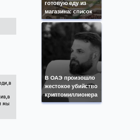
готовую еду из
магазина: список
В ОАЭ произошло
юди,в
жестокое убийство
криптомиллионера
хив,в
и мы