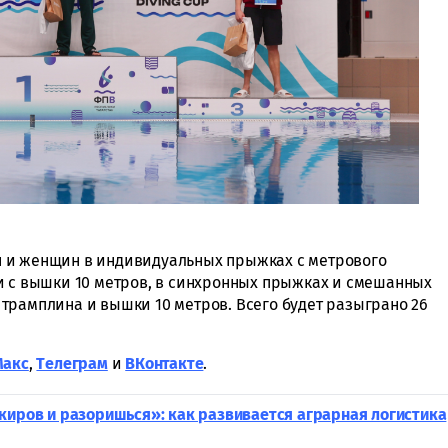
 и женщин в индивидуальных прыжках с метрового
и с вышки 10 метров, в синхронных прыжках и смешанных
трамплина и вышки 10 метров. Всего будет разыграно 26
Макс
,
Tелеграм
и
ВКонтакте
.
киров и разоришься»: как развивается аграрная логистика