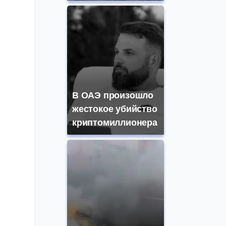
Фото: Сергей Журавлев / KazanFirst
В ОАЭ произошло
жестокое убийство
криптомиллионера