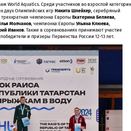
лам World Aquatics. Среди участников во взрослой категори
ик двух Олимпийских игр
Никита
Шлейхер
, серебряный
, трехкратная чемпионка Европы
Екатерина
Беляева
,
Илья
Молчанов
, чемпионка Европы
Ульяна
Клюева
,
рий
Иванов
. Также в соревнованиях принимают участие
 победители и призеры Первенства России 12-13 лет.