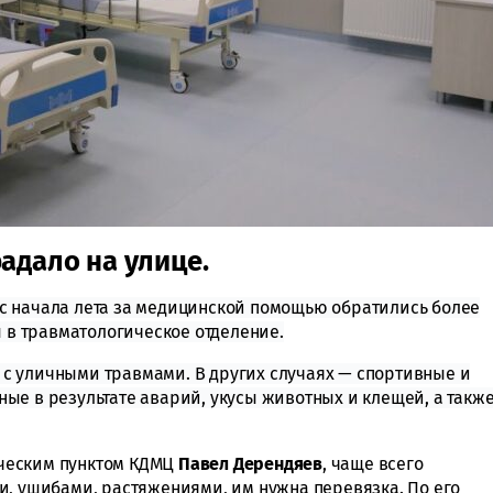
адало на улице.
с начала лета за медицинской помощью обратились более
ы в
травматологическое отделение.
с уличными травмами. В других случаях — спортивные и
ые в результате аварий, укусы животных и клещей, а такж
ческим пунктом КДМЦ
Павел Дерендяев
, чаще всего
и, ушибами, растяжениями, им нужна перевязка. По его