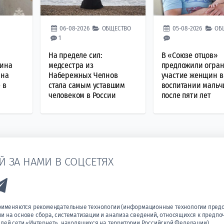
06-08-2026
ОБЩЕСТВО
05-08-2026
ОБ
1
На пределе сил:
В «Союзе отцов»
чина
медсестра из
предложили огра
 на
Набережных Челнов
участие женщин в
 в
стала самым уставшим
воспитании мальч
человеком в России
после пяти лет
Й ЗА НАМИ В СОЦСЕТЯХ
k to Vk
Link to Telegram
применяются рекомендательные технологии (информационные технологии пред
 на основе сбора, систематизации и анализа сведений, относящихся к предпо
лей сети «Интернет», находящихся на территории Российской Федерации).