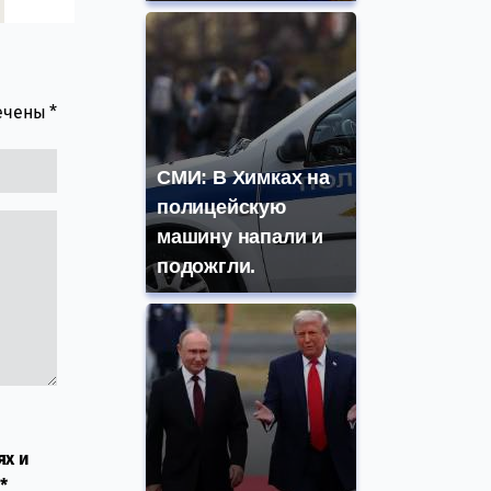
мечены
*
СМИ: В Химках на
полицейскую
машину напали и
подожгли.
ях и
*