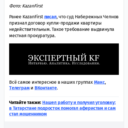
Фото: KazanFirst
Ранее KazanFirst
писал
, что суд Набережных Челнов
признал договор купли-продажи квартиры
недействительным. Такое требование выдвинула
местная прокуратура.
Всё самое интересное в наших группах
Макс
,
Tелеграм
и
ВКонтакте
.
Читайте также:
Нашел работу и получил уголовку:
в Татарстане подросток помогал аферистам и сам
стал мошенником