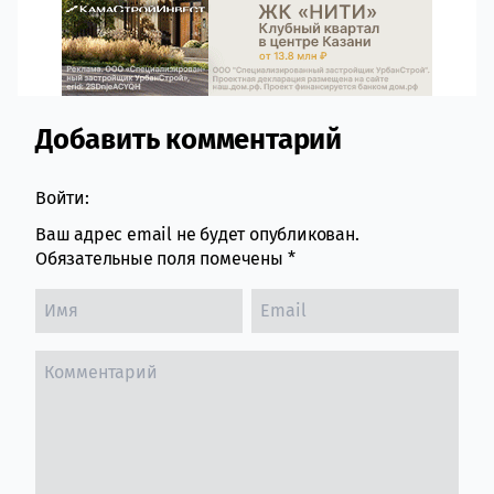
Добавить комментарий
Comment section
Войти:
Ваш адрес email не будет опубликован.
Обязательные поля помечены
*