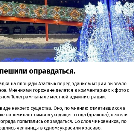
пешили оправдаться.
дки на площади Азатлык перед зданием мэрии вызвало
ов. Мнениями горожане делятся в комментариях к фото с
ьном Телеграм-канале местной администрации.
 виде некоего существа. Оно, по мнению отметившихся в
ше напоминает символ уходящего года (дракона), нежели
тограда попытались оправдаться. Со слов чиновников, по
Сошлись челнинцы в одном: украсили красиво.