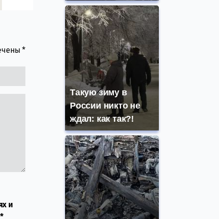
мечены
*
Такую зиму в
России никто не
ждал: как так?!
ях и
*