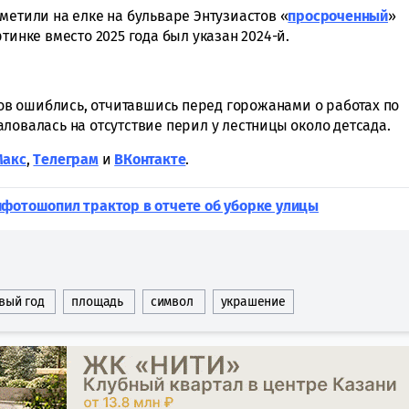
метили на елке на бульваре Энтузиастов «
просроченный
»
тинке вместо 2025 года был указан 2024-й.
нов ошиблись, отчитавшись перед горожанами о работах по
ловалась на отсутствие перил у лестницы около детсада.
Макс
,
Tелеграм
и
ВКонтакте
.
ифотошопил трактор в отчете об уборке улицы
вый год
площадь
символ
украшение