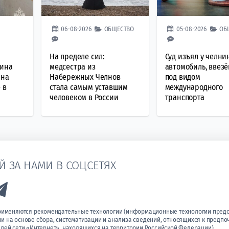
06-08-2026
ОБЩЕСТВО
05-08-2026
ОБ
На пределе сил:
Суд изъял у челни
чина
медсестра из
автомобиль, ввез
 на
Набережных Челнов
под видом
 в
стала самым уставшим
международного
человеком в России
транспорта
Й ЗА НАМИ В СОЦСЕТЯХ
k to Vk
Link to Telegram
применяются рекомендательные технологии (информационные технологии пред
 на основе сбора, систематизации и анализа сведений, относящихся к предпо
лей сети «Интернет», находящихся на территории Российской Федерации).