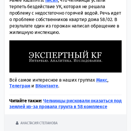
Ранее KazanFirst
писал
, что челнинцы устали
терпеть бездействие УК, которая не решала
проблему с недостаточно горячей водой. Речь идет
о проблеме собственников квартир дома 58/02. В
результате один из горожан написал обращение в
жилищную инспекцию.
Всё самое интересное в наших группах
Макс
,
Tелеграм
и
ВКонтакте
.
Читайте также:
Челнинцы рисковали оказаться под
землей из-за провала грунта в 58 комплексе
АНАСТАСИЯ СТЕПАНОВА