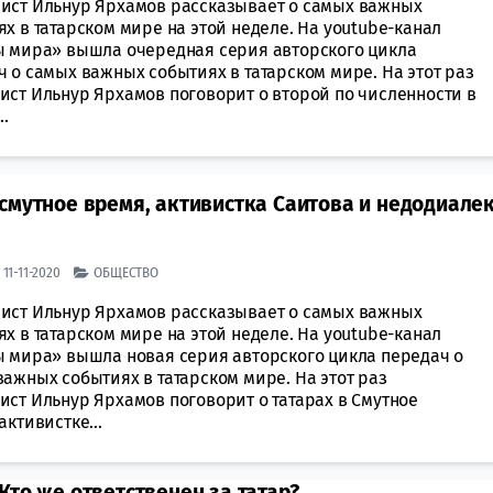
ист Ильнур Ярхамов рассказывает о самых важных
х в татарском мире на этой неделе. На youtube-канал
ы мира» вышла очередная серия авторского цикла
 о самых важных событиях в татарском мире. На этот раз
ист Ильнур Ярхамов поговорит о второй по численности в
..
смутное время, активистка Саитова и недодиале
| 11-11-2020
ОБЩЕСТВО
ист Ильнур Ярхамов рассказывает о самых важных
х в татарском мире на этой неделе. На youtube-канал
ы мира» вышла новая серия авторского цикла передач о
ажных событиях в татарском мире. На этот раз
ист Ильнур Ярхамов поговорит о татарах в Смутное
активистке...
Кто же ответственен за татар?