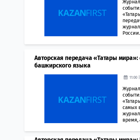
Журнал
события
«Татар
передач
журнал
России.
Авторская передача «Татары мира»: 
башкирского языка
11:00 
Журнал
события
«Татар
самых в
журнал
время, 
Авторская передача «Татары мира»: 