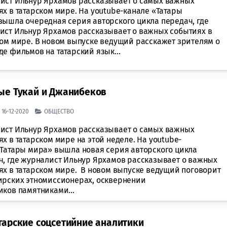
ист Ильнур Ярхамов рассказывает о самых важных
х в татарском мире. На youtube-канале «Татары
вышла очередная серия авторского цикла передач, где
ист Ильнур Ярхамов рассказывает о важных событиях в
ком мире. В новом выпуске ведущий расскажет зрителям о
е фильмов на татарский язык...
ые Тукай и Джанибеков
| 16-12-2020
ОБЩЕСТВО
ист Ильнур Ярхамов рассказывает о самых важных
х в татарском мире на этой неделе. На youtube-
«Татары мира» вышла новая серия авторского цикла
ч, где журналист Ильнур Ярхамов рассказывает о важных
ях в татарском мире. В новом выпуске ведущий поговорит
ирских этномиссионерах, осквернении
иков памятниками...
тарские соцсетийние аналитики