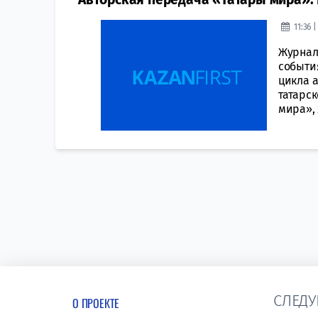
11:36 
Журнал
события
цикла 
татарс
мира», 
СЛЕДУ
О ПРОЕКТЕ