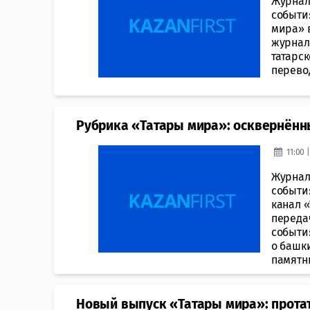
Журнал
события
мира» 
журнал
татарс
перевод
Рубрика «Татары мира»: осквернённ
11:00 
Журнал
события
канал 
переда
событи
о башк
памятн
Новый выпуск «Татары мира»: прота