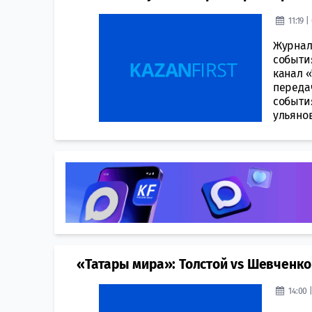
11:19 
Журнал
события
канал 
переда
события
ульяно
«Татары мира»: Толстой vs Шевченко
14:00 