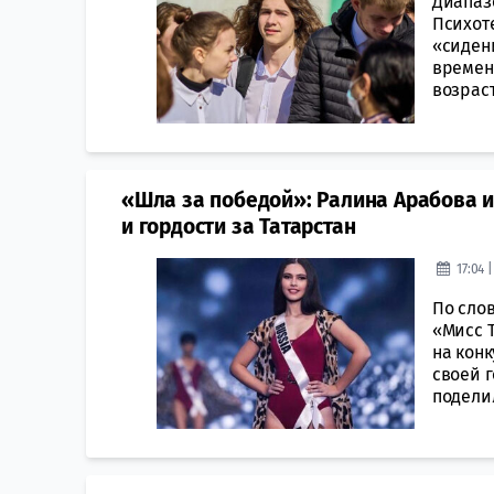
Диапазо
Психот
«сиден
времени
возраст
«Шла за победой»: Ралина Арабова и
и гордости за Татарстан
17:04 
По сло
«Мисс 
на конк
своей г
поделил