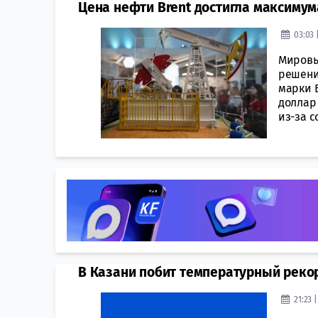
Цена нефти Brent достигла максимума
03:03 
Мировы
решени
марки B
доллар
из-за с
В Казани побит температурный рекор
21:23 