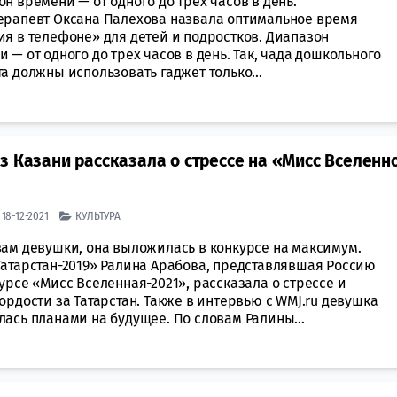
н времени — от одного до трех часов в день.
ерапевт Оксана Палехова назвала оптимальное время
ия в телефоне» для детей и подростков. Диапазон
 — от одного до трех часов в день. Так, чада дошкольного
а должны использовать гаджет только...
з Казани рассказала о стрессе на «Мисс Вселенн
| 18-12-2021
КУЛЬТУРА
вам девушки, она выложилась в конкурсе на максимум.
Татарстан-2019» Ралина Арабова, представлявшая Россию
урсе «Мисс Вселенная-2021», рассказала о стрессе и
ордости за Татарстан. Также в интервью с WMJ.ru девушка
ась планами на будущее. По словам Ралины...