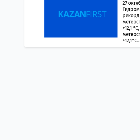
27 октя
Гидром
рекорд 
метеос
+12,1 °
метеос
+12,1°С...