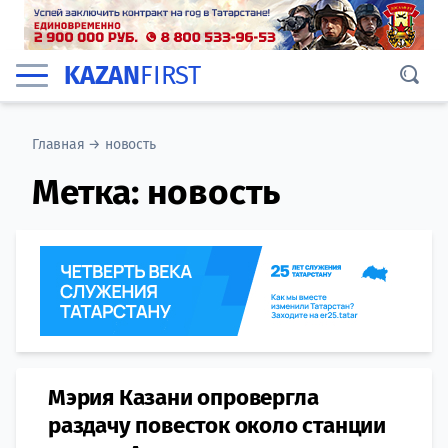
KAZAN
FIRST
Главная
→
новость
Метка:
новость
Мэрия Казани опровергла
раздачу повесток около станции