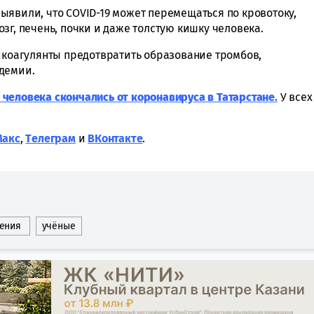
ыявили, что COVID-19 может перемещаться по кровотоку,
зг, печень, почки и даже толстую кишку человека.
тикоагулянты предотвратить образование тромбов,
демии.
 человека скончались от коронавируса в Татарстане
.
У всех
Макс
,
Tелеграм
и
ВКонтакте
.
ения
учёные