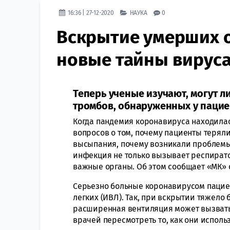
16:36 | 27-12-2020
НАУКА
0
Вскрытие умерших о
новые тайны вирус
Теперь ученые изучают, могут 
тромбов, обнаруженных у пацие
Когда пандемия коронавируса находилас
вопросов о том, почему пациенты теряли
высыпания, почему возникали проблемы
инфекция не только вызывает респирато
важные органы. Об этом сообщает «МК» со
Серьезно больные коронавирусом пацие
легких (ИВЛ). Так, при вскрытии тяжело
расширенная вентиляция может вызвать
врачей пересмотреть то, как они испол