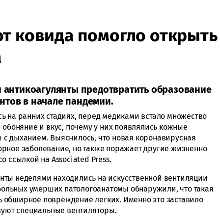
т ковида помогло открыть
а
ли антикоагулянты предотвратить образование
нтов в начале пандемии.
ь на ранних стадиях, перед медиками встало множество
 обоняние и вкус, почему у них появлялись кожные
 с дыханием. Выяснилось, что новая коронавирусная
рное заболевание, но также поражает другие жизненно
 ссылкой на Associated Press.
нты неделями находились на искусственной вентиляции
 больных умерших патологоанатомы обнаружили, что такая
 обширное повреждение легких. Именно это заставило
ьзуют специальные вентиляторы.