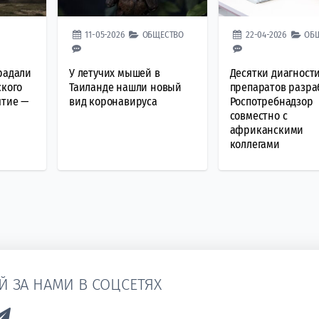
11-05-2026
ОБЩЕСТВО
22-04-2026
ОБ
радали
У летучих мышей в
Десятки диагност
ского
Таиланде нашли новый
препаратов разра
ятие —
вид коронавируса
Роспотребнадзор
совместно с
африканскими
коллегами
Й ЗА НАМИ В СОЦСЕТЯХ
k to Vk
Link to Telegram