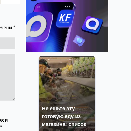
мечены
*
Не ешьте эту
готовую еду из
ях и
магазина: список
*