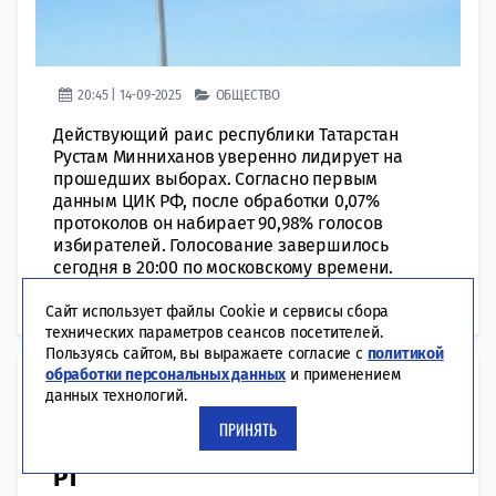
20:45 | 14-09-2025
ОБЩЕСТВО
Действующий раис республики Татарстан
Рустам Минниханов уверенно лидирует на
прошедших выборах. Согласно первым
данным ЦИК РФ, после обработки 0,07%
протоколов он набирает 90,98% голосов
избирателей. Голосование завершилось
сегодня в 20:00 по московскому времени.
Жители республики выбирали раиса региона,
депутатов городских...
Сайт использует файлы Cookie и сервисы сбора
технических параметров сеансов посетителей.
Пользуясь сайтом, вы выражаете согласие с
политикой
обработки персональных данных
и применением
Ветеран Великой Отечественной
данных технологий.
войны Махьян Камаевич
ПРИНЯТЬ
проголосовал на выборах Раиса
РТ