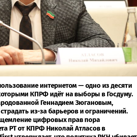
пользование интернетом — одно из десяти
которыми КПРФ идёт на выборы в Госдуму.
ародованной Геннадием Зюгановым,
страдать из-за барьеров и ограничений.
ущемление цифровых прав пора
ета РТ от КПРФ Николай Атласов в
First утверждает, что политика РКН убивае