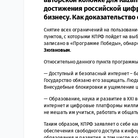
достижения российской циф
бизнесу. Как доказательство
Снятие всех ограничений на пользовани
пунктов, с которыми КПРФ пойдет на выб
записано в «Программе Победы», обнар
Зюгановым
.
Относительно данного пункта программы
— Доступный и безопасный интернет – б
Государство обязано его защищать. Люд
Внесудебные блокировки и ущемление ц
— Образование, наука и развитие в ХХI 
интернет и цифровые платформы миллио
не мешать им учиться, работать и общать
Таким образом, КПРФ заявляет о себе ка
обеспечения свободного доступа к инфо
образования и развития, в том числе в 