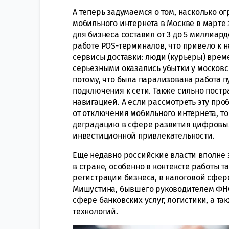
А теперь задумаемся о том, насколько 
мобильного интернета в Москве в марте 
для бизнеса составил от 3 до 5 миллиар
работе POS-терминалов, что привело к 
сервисы доставки: люди (курьеры) време
серьезными оказались убытки у московск
потому, что была парализована работа п
подключения к сети. Также сильно постр
навигацией. А если рассмотреть эту пр
от отключения мобильного интернета, т
деградацию в сфере развития цифровы
инвестиционной привлекательности.
Еще недавно российские власти вполне
в стране, особенно в контексте работы т
регистрации бизнеса, в налоговой сфер
Мишустина, бывшего руководителем ФНС, 
сфере банковских услуг, логистики, а т
технологий.