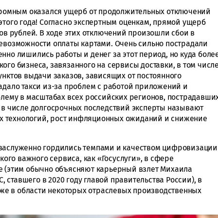
огромным оказался ущерб от продолжительных отключений
этого года! Согласно экспертным оценкам, прямой ущерб
дов рублей. В ходе этих отключений произошли сбои в
невозможности оплаты картами. Очень сильно пострадали
нно лишились работы и денег за этот период, но куда боле
ого бизнеса, завязанного на сервисы доставки, в том числ
унктов выдачи заказов, зависящих от постоянного
адало такси из-за проблем с работой приложений и
облему в масштабах всех российских регионов, пострадавши
о в числе долгосрочных последствий эксперты называют
х технологий, рост инфляционных ожиданий и снижение
 заслуженно гордились темпами и качеством цифровизации
акого важного сервиса, как «Госуслуги», в сфере
е (этим обычно объясняют карьерный взлет Михаила
ставшего в 2020 году главой правительства России), в
акже в области некоторых отраслевых производственных