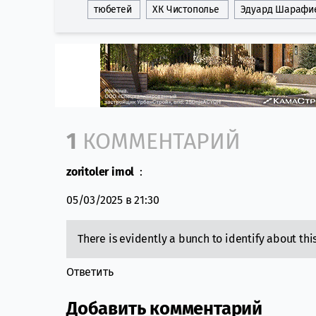
тюбетей
ХК Чистополье
Эдуард Шарафи
Comment section
1
КОММЕНТАРИЙ
zoritoler imol
:
05/03/2025 в 21:30
There is evidently a bunch to identify about this
Ответить
Добавить комментарий