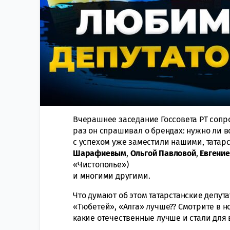
Вчерашнее заседание Госсовета РТ соп
раз он спрашивал о брендах: нужно ли в
с успехом уже заместили нашими, татар
Шарафиевым
,
Ольгой Павловой
,
Евгени
«Чистополье»)
и многими другими.
Что думают об этом татарстанские депут
«Тюбетей», «Алга» лучше?? Смотрите в н
какие отечественные лучше и стали для