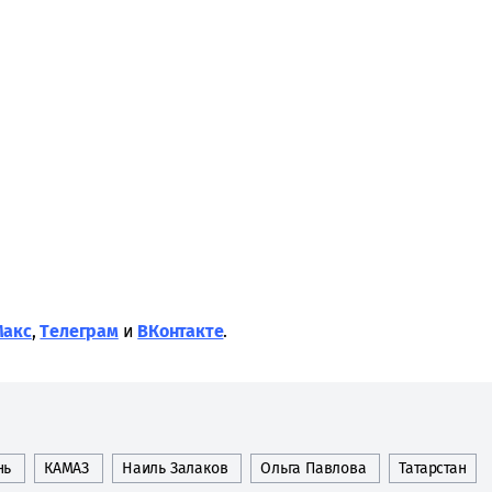
Макс
,
Tелеграм
и
ВКонтакте
.
нь
КАМАЗ
Наиль Залаков
Ольга Павлова
Татарстан