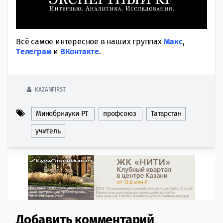
Всё самое интересное в наших группах
Макс
,
Tелеграм
и
ВКонтакте
.
KAZANFIRST
Минобрнауки РТ
профсоюз
Татарстан
учитель
Добавить комментарий
Comment section