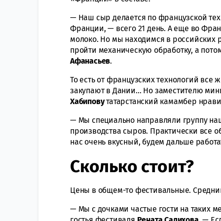
— Наш сыр делается по французской техн
Франции, — всего 21 день. А еще во Фр
молоко. Но мы находимся в российских 
пройти механическую обработку, а пото
Афанасьев
.
То есть от французских технологий все ж
закупают в Дании… Но заместителю мини
Хабипову
татарстанский камамбер нрави
— Мы специально направляли группу на
производства сыров. Практически все о
нас очень вкусный, будем дальше работа
Сколько стоит?
Цены в общем-то фестивальные. Средний
— Мы с дочками частые гости на таких м
гостья фестиваля
Рената
Салихова
. — Ес