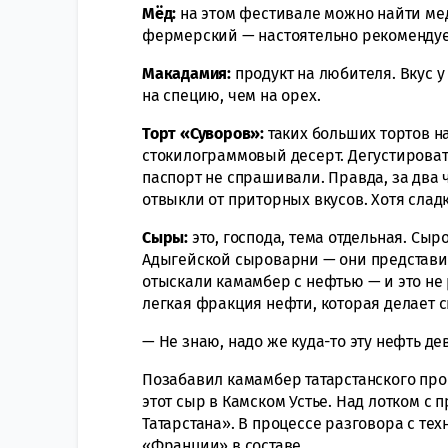
Мёд:
на этом фестивале можно найти мед
фермерский — настоятельно рекоменду
Макадамия:
продукт на любителя. Вкус 
на специю, чем на орех.
Торт «Суворов»:
таких больших тортов н
стокилограммовый десерт. Дегустироват
паспорт не спрашивали. Правда, за два 
отвыкли от приторных вкусов. Хотя слад
Сыры:
это, господа, тема отдельная. Сы
Адыгейской сыроварни — они представи
отыскали камамбер с нефтью — и это не 
легкая фракция нефти, которая делает 
— Не знаю, надо же куда-то эту нефть де
Позабавил камамбер татарстанского про
этот сыр в Камском Устье. Над лотком с
Татарстана». В процессе разговора с тех
«Франции» в составе.