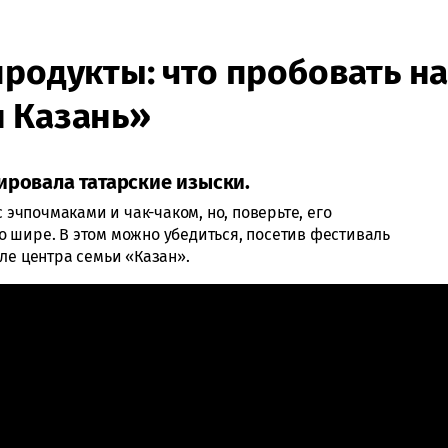
продукты: что пробовать н
я Казань»
ировала татарские изыски.
с эчпочмаками и чак-чаком, но, поверьте, его
 шире. В этом можно убедиться, посетив фестиваль
зле центра семьи «Казан».