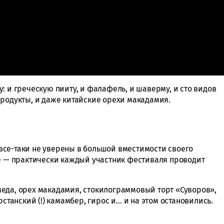
: и греческую пииту, и фалафель, и шаверму, и сто видов
продукты, и даже китайские орехи макадамия.
ы все-таки не уверены в большой вместимости своего
те — практически каждый участник фестиваля проводит
еда, орех макадамия, стокилограммовый торт «Суворов»,
рстанский (!) камамбер, гирос и… и на этом остановились.