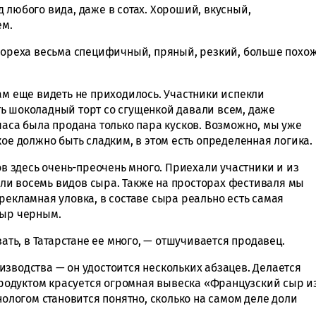
 любого вида, даже в сотах. Хороший, вкусный,
ем.
у ореха весьма специфичный, пряный, резкий, больше похо
ам еще видеть не приходилось. Участники испекли
ь шоколадный торт со сгущенкой давали всем, даже
часа была продана только пара кусков. Возможно, мы уже
кое должно быть сладким, в этом есть определенная логика.
ров здесь очень-преочень много. Приехали участники и из
ли восемь видов сыра. Также на просторах фестиваля мы
рекламная уловка, в составе сыра реально есть самая
сыр черным.
вать, в Татарстане ее много, — отшучивается продавец.
изводства — он удостоится нескольких абзацев. Делается
 продуктом красуется огромная вывеска «Французский сыр и
нологом становится понятно, сколько на самом деле доли