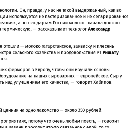
ологии. Он, правда, у нас не такой выдержанный, как во
анции используется не пастеризованное и не сепарированно
реалиях, а по стандартам России молоко сначала должно
м термическую, — рассказывает технолог
Александр
е отошли — молоко татарстанское, закваску и плесень
стра сельского хозяйства и продовольствия РТ
Ришату
тся.
ших фермеров в Европу, чтобы они изучили основы
борудование на наших сыроварнях — европейское. Сыр у
ть над улучшением его качества, — говорит Хабипов.
 ценник на одно лакомство — около 350 рублей.
ероприятиях, потому что очень любим поесть, — говорит
ли в Казани проходит что-то связанное с едой, то со