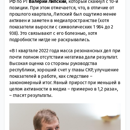
РФ по РТ
Валерий Липский
, который скакнул с 10-й
позиции. При этом отмечается, что, в отличие от
прошлого квартала, Липский был ощутимо менее
активен и заметен в медиапространстве (хотя
показатели выросли с символических 1 984 до 2
938). Это связывают с его болезнью, хотя
подробности нигде не раскрывались.
«В I квартале 2022 года масса резонансных дел при
почти полном отсутствии негатива дали результат.
Высокая оценка со стороны руководства
республики, хороший счет у главы СКР, улучшение
показателей в работе, как следствие –
закономерный итог. Явный прирост при меньшей в
целом активности в медиа – примерно в 1,2 раза»,
– гласят результаты.