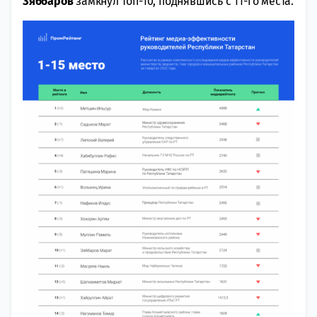
Зяббаров
замкнул топ-10, поднявшись с 11-го места.