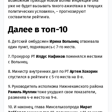
возможном приходе новой волны инфекции она
уже не будет вызывать такого ажиотажа в текущих
политических условиях», – прогнозируют
составители рейтинга.
Далее в топ-10
6. Детский омбудсмен
Ирина Волынец
отвоевала
один пункт, поднявшись с 7-го места.
7. Прокурор РТ
Илдус Нафиков
поменялся местами
с Волынец.
8. Министр внутренних дел по РТ
Артем Хохорин
спустился в рейтинге с 5-го места на 8-е.
9. Руководитель исполкома Нижнекамского района
Рамиль Муллин
тоже ухудшил свои показатели,
разменяв 4-е место на 9-е.
10. И наконец, глава Минсельхозпрода
Марат