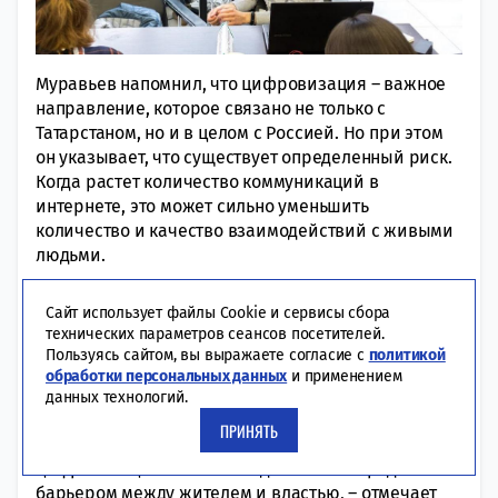
Муравьев напомнил, что цифровизация – важное
направление, которое связано не только с
Татарстаном, но и в целом с Россией. Но при этом
он указывает, что существует определенный риск.
Когда растет количество коммуникаций в
интернете, это может сильно уменьшить
количество и качество взаимодействий с живыми
людьми.
– Иногда складывается впечатление, что
Сайт использует файлы Cookie и сервисы сбора
цифровизация заменяет живое общение между
технических параметров сеансов посетителей.
властью (госорганами, чиновниками) и людьми. И
Пользуясь сайтом, вы выражаете согласие с
политикой
здесь я наблюдаю большое недовольство, потому
обработки персональных данных
и применением
что многим мало просто ответить на какую-то
данных технологий.
жалобу, причем зачастую реакция на жалобы и
ПРИНЯТЬ
проблемы очень формальная. И тогда
цифровизация становится даже своего рода
барьером между жителем и властью, – отмечает