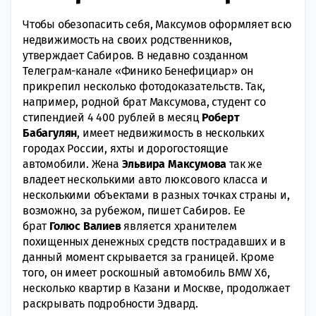
Чтобы обезопасить себя, Максумов оформляет всю
недвижимость на своих родственников,
утверждает Сабиров. В недавно созданном
Телеграм-канале «Финико Бенефициар» он
прикрепил несколько фотодоказательств. Так,
например, родной брат Максумова, студент со
стипендией 4 400 рублей в месяц
Роберт
Бабагулян
, имеет недвижимость в нескольких
городах России, яхты и дорогостоящие
автомобили. Жена
Эльвира Максумова
так же
владеет несколькими авто люксового класса и
несколькими объектами в разных точках страны и,
возможно, за рубежом, пишет Сабиров. Ее
брат
Голюс Валиев
является хранителем
похищенных денежных средств пострадавших и в
данный момент скрывается за границей. Кроме
того, он имеет роскошный автомобиль BMW Х6,
несколько квартир в Казани и Москве, продолжает
раскрывать подробности Эдвард.