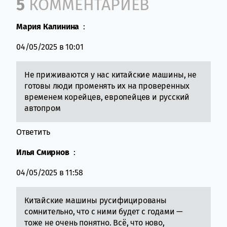
Comment section
5
КОММЕНТАРИЕВ
Мария Калинина
:
04/05/2025 в 10:01
Не приживаются у нас китайские машины, не
готовы люди променять их на проверенных
временем корейцев, европейцев и русский
автопром
Ответить
Илья Смирнов
:
04/05/2025 в 11:58
Китайские машины русифицированы
сомнительно, что с ними будет с годами —
тоже не очень понятно. Всё, что ново,