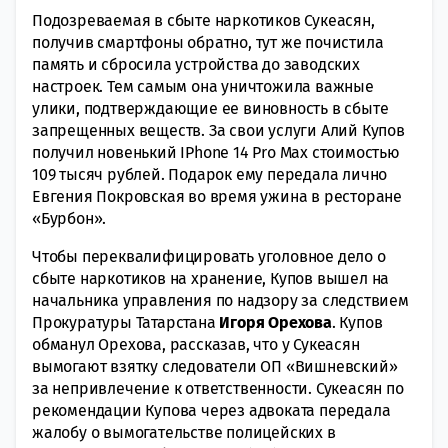
Подозреваемая в сбыте наркотиков Сукеасян,
получив смартфоны обратно, тут же почистила
память и сбросила устройства до заводских
настроек. Тем самым она уничтожила важные
улики, подтверждающие ее виновность в сбыте
запрещенных веществ. За свои услуги Алий Купов
получил новенький IPhone 14 Pro Max стоимостью
109 тысяч рублей. Подарок ему передала лично
Евгения Покровская во время ужина в ресторане
«Бурбон».
Чтобы переквалифицировать уголовное дело о
сбыте наркотиков на хранение, Купов вышел на
начальника управления по надзору за следствием
Прокуратуры Татарстана
Игоря Орехова
. Купов
обманул Орехова, рассказав, что у Сукеасян
вымогают взятку следователи ОП «Вишневский»
за непривлечение к ответственности. Сукеасян по
рекомендации Купова через адвоката передала
жалобу о вымогательстве полицейских в