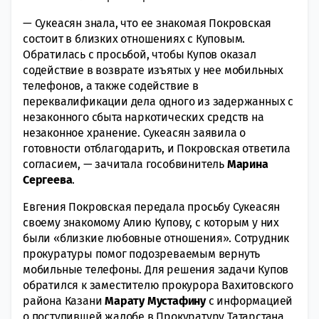
— Сукеасян знала, что ее знакомая Покровская
состоит в близких отношениях с Куповым.
Обратилась с просьбой, чтобы Купов оказал
содействие в возврате изъятых у нее мобильных
телефонов, а также содействие в
переквалификации дела одного из задержанных с
незаконного сбыта наркотических средств на
незаконное хранение. Сукеасян заявила о
готовности отблагодарить, и Покровская ответила
согласием, — зачитала гособвинитель
Марина
Сергеева
.
Евгения Покровская передала просьбу Сукеасян
своему знакомому Алию Купову, с которым у них
были «близкие любовные отношения». Сотрудник
прокуратуры помог подозреваемым вернуть
мобильные телефоны. Для решения задачи Купов
обратился к заместителю прокурора Вахитовского
района Казани
Марату Мустафину
с информацией
о поступившей жалобе в Прокуратуру Татарстана