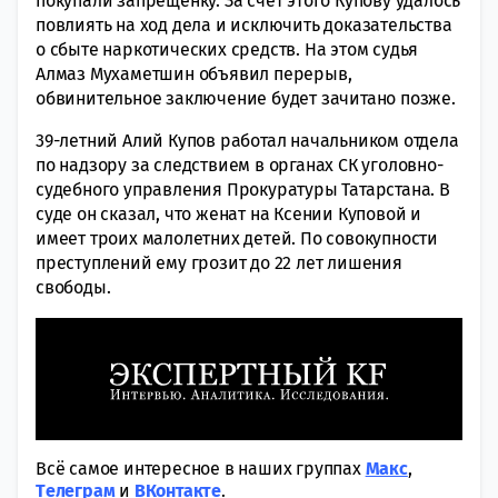
покупали запрещенку. За счет этого Купову удалось
повлиять на ход дела и исключить доказательства
о сбыте наркотических средств. На этом судья
Алмаз Мухаметшин объявил перерыв,
обвинительное заключение будет зачитано позже.
39-летний Алий Купов работал начальником отдела
по надзору за следствием в органах СК уголовно-
судебного управления Прокуратуры Татарстана. В
суде он сказал, что женат на Ксении Куповой и
имеет троих малолетних детей. По совокупности
преступлений ему грозит до 22 лет лишения
свободы.
Всё самое интересное в наших группах
Макс
,
Tелеграм
и
ВКонтакте
.