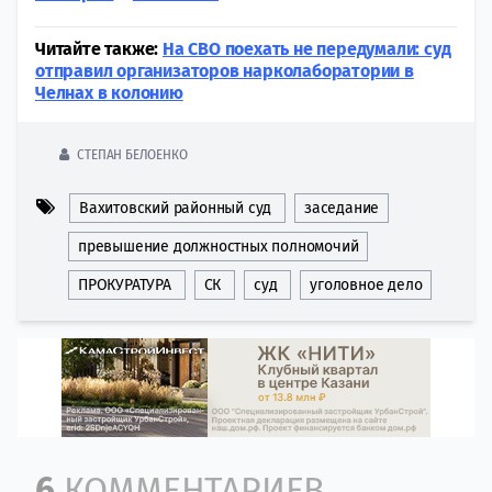
Читайте также:
На СВО поехать не передумали: суд
отправил организаторов нарколаборатории в
Челнах в колонию
СТЕПАН БЕЛОЕНКО
Вахитовский районный суд
заседание
превышение должностных полномочий
ПРОКУРАТУРА
СК
суд
уголовное дело
Comment section
6
КОММЕНТАРИЕВ