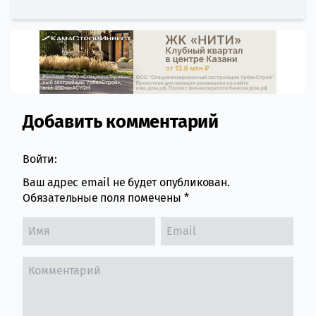
Добавить комментарий
Comment section
Войти:
Ваш адрес email не будет опубликован.
Обязательные поля помечены
*