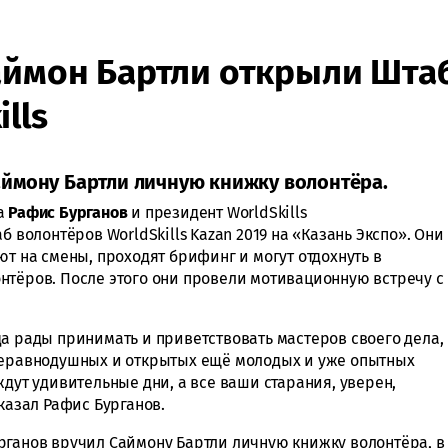
аймон Бартли открыли Шта
lls
ймону Бартли личную книжку волонтёра.
а
Рафис Бурганов
и президент WorldSkills
 волонтёров WorldSkills Kazan 2019 на «Казань Экспо». Они
ют на смены, проходят брифинг и могут отдохнуть в
нтёров. После этого они провели мотивационную встречу с
да рады принимать и приветствовать мастеров своего дела,
 неравнодушных и открытых ещё молодых и уже опытных
ждут удивительные дни, а все ваши старания, уверен,
сказал Рафис Бурганов.
рганов вручил Саймону Бартли личную книжку волонтёра, в