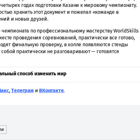
 четырех годах подготовки Казани к мировому чемпионату.
достью хранить этот документ и пожелал «команде в
ений и новых друзей.
о чемпионата по профессиональному мастерству WorldSkills
 месте проведения соревнований, практически все готово,
одят финальную проверку, в холле появляются стенды
 собой практически не разговаривают — готовятся
альный способ изменить мир
Макс
,
Tелеграм
и
ВКонтакте
.
ли