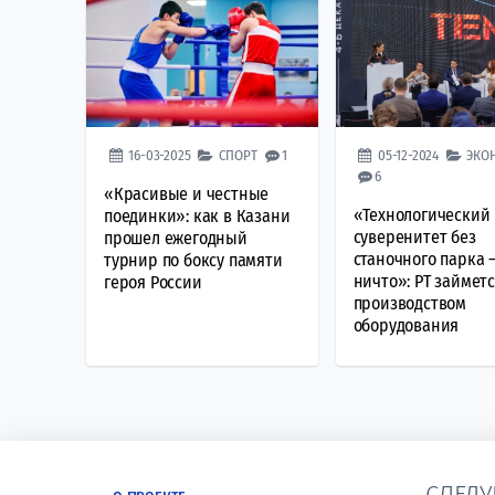
16-03-2025
СПОРТ
1
05-12-2024
ЭКО
6
«Красивые и честные
«Технологический
поединки»: как в Казани
суверенитет без
прошел ежегодный
станочного парка 
турнир по боксу памяти
ничто»: РТ займет
героя России
производством
оборудования
СЛЕДУ