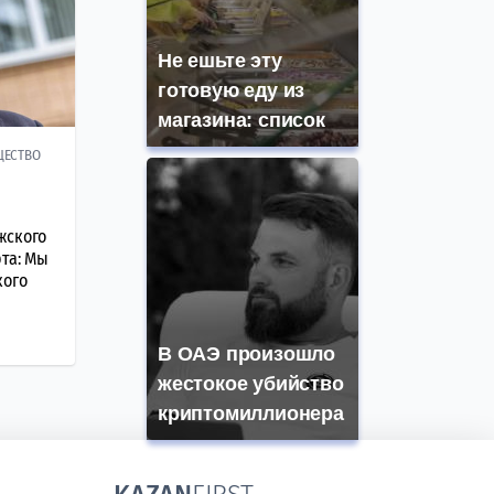
Не ешьте эту
готовую еду из
магазина: список
ЩЕСТВО
жского
та: Мы
кого
В ОАЭ произошло
жестокое убийство
криптомиллионера