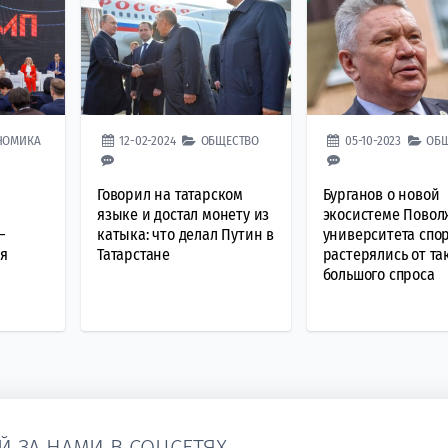
НОМИКА
12-02-2024
ОБЩЕСТВО
05-10-2023
ОБ
Говорил на татарском
Бурганов о новой
языке и достал монету из
экосистеме Повол
—
катыка: что делал Путин в
университета спор
ся
Татарстане
растерялись от та
большого спроса
Й ЗА НАМИ В СОЦСЕТЯХ