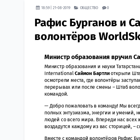
18:59 | 21-08-2019
ОБЩЕСТВО
0
Рафис Бурганов и С
волонтёров WorldSki
Министр образования вручил Са
Министр образования и науки Татарстан
International
Саймон Бартли
открыли Штаб
осмотрели места, где волонтёры заступа
перерывах или после смены – Штаб воло
командой.
— Добро пожаловать в команду! Мы всег
полных энтузиазма, энергии и умений,
людей со всего мира. Впереди нас всех 
воздадутся каждому из вас сторицей, – 
Вместе с командой волонтёров Рафис Бу