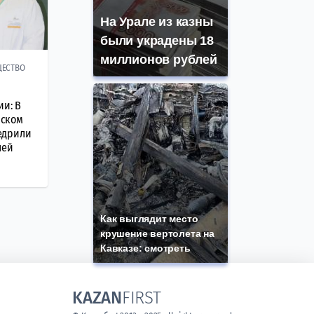
На Урале из казны
были украдены 18
миллионов рублей
ЕСТВО
ии: В
ском
едрили
лей
Как выглядит место
крушение вертолета на
Кавказе: смотреть
KAZAN
FIRST