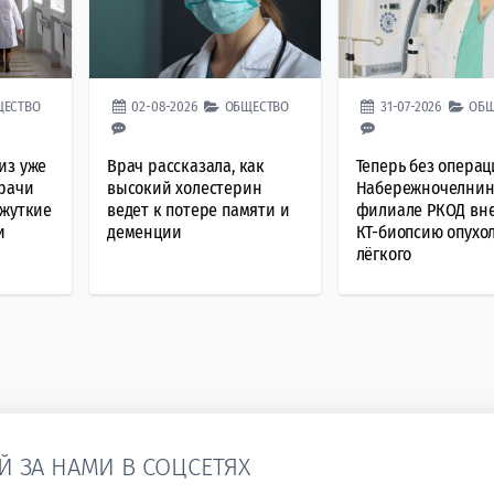
ЩЕСТВО
02-08-2026
ОБЩЕСТВО
31-07-2026
ОБЩ
из уже
Врач рассказала, как
Теперь без операц
врачи
высокий холестерин
Набережночелнин
 жуткие
ведет к потере памяти и
филиале РКОД вн
и
деменции
КТ-биопсию опухо
лёгкого
Й ЗА НАМИ В СОЦСЕТЯХ