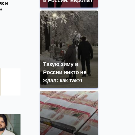
и России: Европа?
ях и
*
Такую зиму в
России никто не
ждал: как так?!