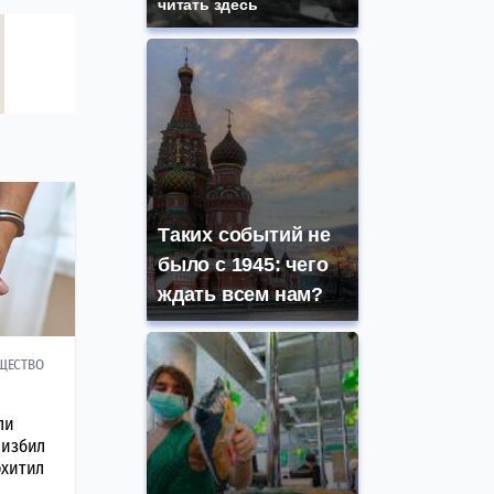
читать здесь
Таких событий не
было с 1945: чего
ждать всем нам?
ЩЕСТВО
ли
 избил
охитил