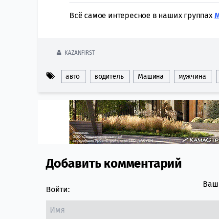
Всё самое интересное в наших группах
KAZANFIRST
авто
водитель
Машина
мужчина
Добавить комментарий
Comment section
Ваш 
Войти: