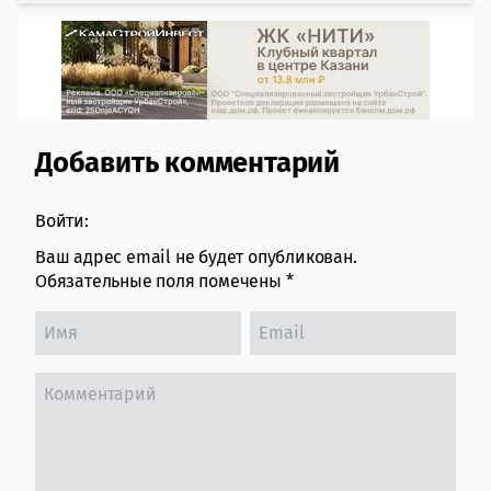
Добавить комментарий
Comment section
Войти:
Ваш адрес email не будет опубликован.
Обязательные поля помечены
*