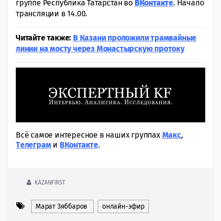
группе Республика Татарстан во
ВКонтакте
. Начало
трансляции в 14.00.
Читайте также:
В Казани проложили трамвайные
линии на мосту через Монастырскую протоку
Всё самое интересное в наших группах
Макс
,
Tелеграм
и
ВКонтакте
.
KAZANFIRST
Марат Зяббаров
онлайн-эфир