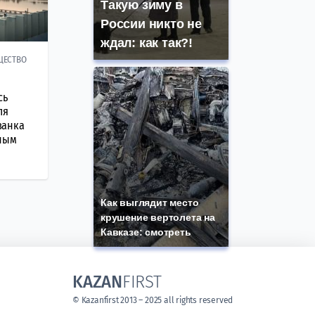
Такую зиму в
России никто не
ждал: как так?!
ЩЕСТВО
сь
ля
занка
мным
Как выглядит место
крушение вертолета на
Кавказе: смотреть
KAZAN
FIRST
© Kazanfirst 2013 – 2025 all rights reserved