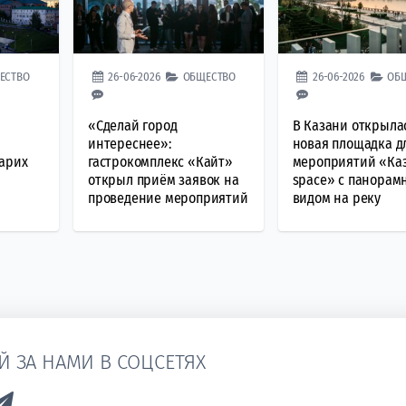
ЕСТВО
26-06-2026
ОБЩЕСТВО
26-06-2026
ОБ
«Сделай город
В Казани открыла
интереснее»:
новая площадка д
Тарих
гастрокомплекс «Кайт»
мероприятий «Ка
открыл приём заявок на
space» с панора
проведение мероприятий
видом на реку
Й ЗА НАМИ В СОЦСЕТЯХ
k to Vk
Link to Telegram