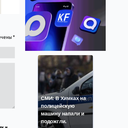
мечены
*
СМИ: В Химках на
полицейскую
машину напали и
подожгли.
ях и