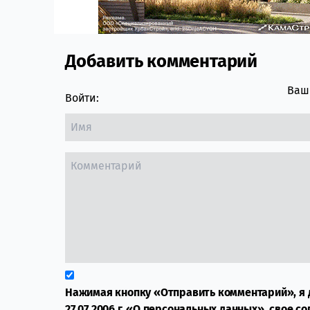
Добавить комментарий
Comment section
Ваш 
Войти:
Нажимая кнопку «Отправить комментарий», я 
27.07.2006 г. «О персональных данных», свое с