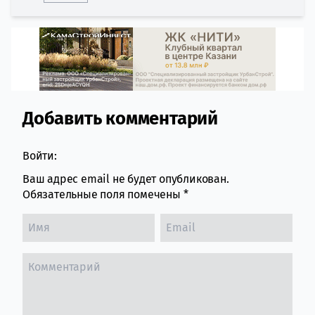
Добавить комментарий
Comment section
Войти:
Ваш адрес email не будет опубликован.
Обязательные поля помечены
*