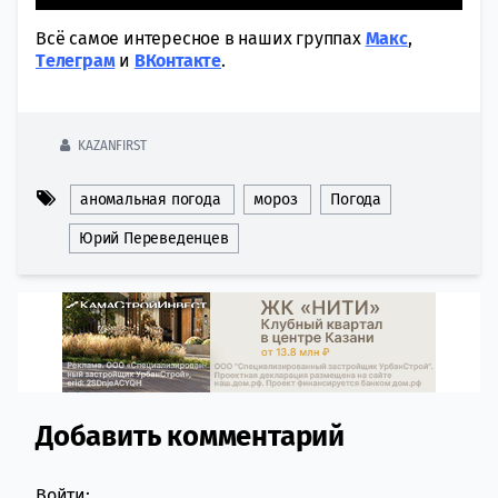
Всё самое интересное в наших группах
Макс
,
Tелеграм
и
ВКонтакте
.
KAZANFIRST
аномальная погода
мороз
Погода
Юрий Переведенцев
Добавить комментарий
Comment section
Войти: