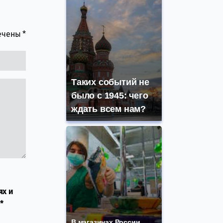
мечены
*
Таких событий не
было с 1945: чего
ждать всем нам?
ях и
*
В магазинах России