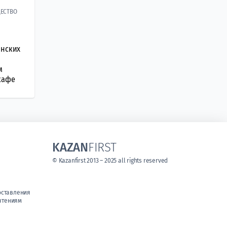
ЕСТВО
инских
м
кафе
KAZAN
FIRST
© Kazanfirst 2013 – 2025 all rights reserved
оставления
чтениям