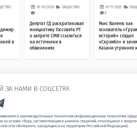
ЕСТВО
18-03-2026
ОБЩЕСТВО
07-11-2025
ОБЩ
6
Депутат ГД раскритиковал
Раис Валеев: как
адимир
инициативу Госсовета РТ
основатель «Груз
ся
о запрете СМИ ссылаться
историй» создал
Боней в
на источники в
«Скрэмбл» и заче
обвинениях
Казани утреннее 
Й ЗА НАМИ В СОЦСЕТЯХ
k to Vk
Link to Telegram
применяются рекомендательные технологии (информационные технологии пред
 на основе сбора, систематизации и анализа сведений, относящихся к предпо
лей сети «Интернет», находящихся на территории Российской Федерации).