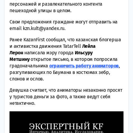
персонажей и развлекательного контента
пешеходной улицы в целом.
Свои предложения граждане могут отправить на
email kzn.kult@yandex.ru.
Ранее KazanFirst сообщал, что казанская блогерша
и активистка движения TatarTell
Лейла
Лерон
написала мэру города
Ильсуру
Метшину
открытое письмо, в котором попросила
градоначальника
ограничить работу аниматоров
,
разгуливающих по Баумана в костюмах зебр,
слонов и ослов.
Девушка считает, что аниматоры незаконно просят
у туристов деньги за фото, а также ведут себя
нетактично.