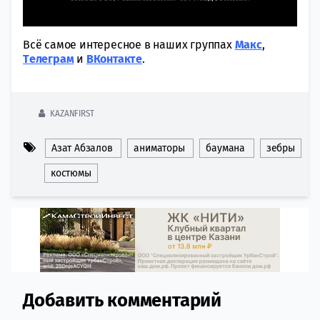
Всё самое интересное в наших группах
Макс
,
Tелеграм
и
ВКонтакте
.
KAZANFIRST
Азат Абзалов
аниматоры
баумана
зебры
костюмы
Добавить комментарий
Comment section