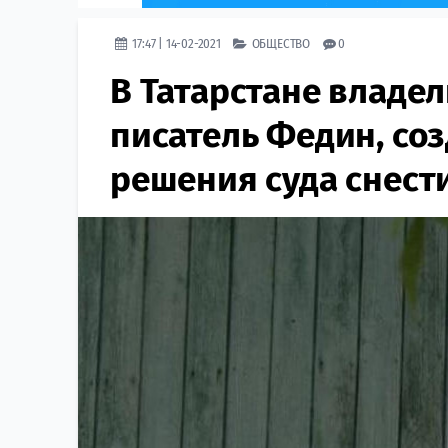
17:47 | 14-02-2021
ОБЩЕСТВО
0
В Татарстане владел
писатель Федин, со
решения суда снест