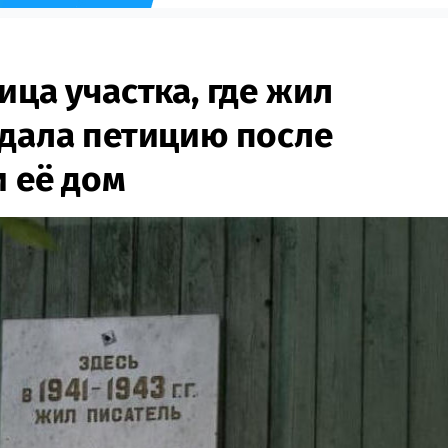
ица участка, где жил
здала петицию после
и её дом