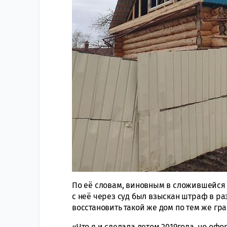
По её словам, виновным в сложившейся 
с неё через суд был взыскан штраф в р
восстановить такой же дом по тем же гр
«Что я и сделала летом 2019года, но офо