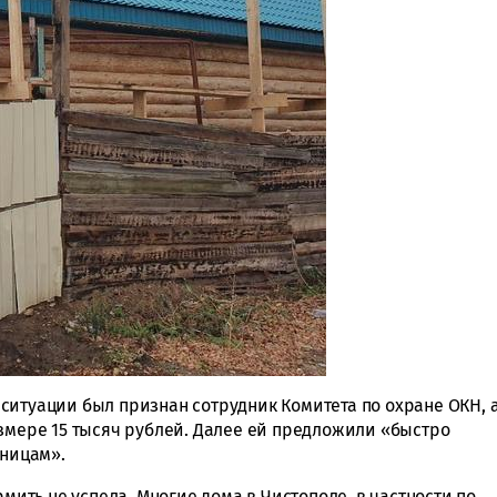
ситуации был признан сотрудник Комитета по охране ОКН, 
азмере 15 тысяч рублей. Далее ей предложили «быстро
аницам».
рмить не успела. Многие дома в Чистополе, в частности по