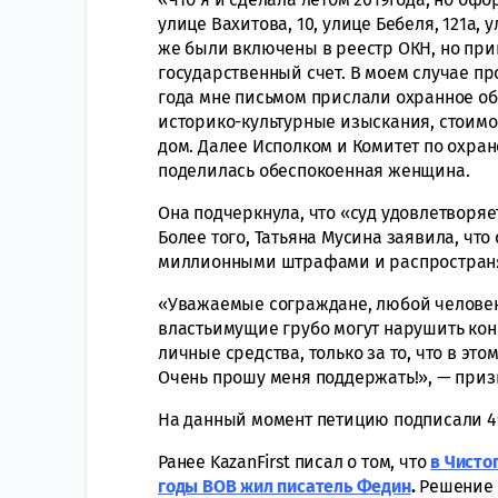
улице Вахитова, 10, улице Бебеля, 121а, у
же были включены в реестр ОКН, но при
государственный счет. В моем случае пр
года мне письмом прислали охранное об
историко-культурные изыскания, стоимо
дом. Далее Исполком и Комитет по охран
поделилась обеспокоенная женщина.
Она подчеркнула, что «суд удовлетворяет
Более того, Татьяна Мусина заявила, что
миллионными штрафами и распространя
«Уважаемые сограждане, любой человек м
властьимущие грубо могут нарушить кон
личные средства, только за то, что в это
Очень прошу меня поддержать!», — приз
На данный момент петицию подписали 4
Ранее KazanFirst писал о том, что
в Чисто
годы ВОВ жил писатель Федин
.
Решение в