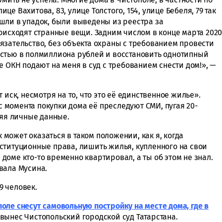
лице Вахитова, 83, улице Толстого, 154, улице Бебеля, 79 так
шли в упадок, были выведены из реестра за
оисходят странные вещи. Задним числом в конце марта 202
язательство, без объекта охраны с требованием провести
стью в полмиллиона рублей и восстановить однотипный
е ОКН подают на меня в суд с требованием снести дом!», —
 иск, несмотря на то, что это её единственное жилье».
 с момента покупки дома её преследуют СМИ, пугая 20-
я личные данные.
ожет оказаться в таком положении, как я, когда
ституционные права, лишить жилья, купленного на свои
м доме кто-то временно квартировал, а ты об этом не знал.
вала Мусина.
9 человек.
поле снесут самовольную постройку на месте дома, где в
ынес Чистопольский городской суд Татарстана.