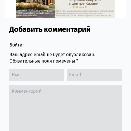
Добавить комментарий
Comment section
Войти:
Ваш адрес email не будет опубликован.
Обязательные поля помечены
*