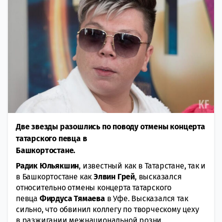
Две звезды разошлись по поводу отмены концерта
татарского певца в
Башкортостане.
Радик Юльякшин
, известный как в Татарстане, так и
в Башкортостане как
Элвин Грей
, высказался
относительно отмены концерта татарского
певца
Фирдуса Тямаева
в Уфе. Высказался так
сильно, что обвинил коллегу по творческому цеху
в разжигании межнациональной розни.