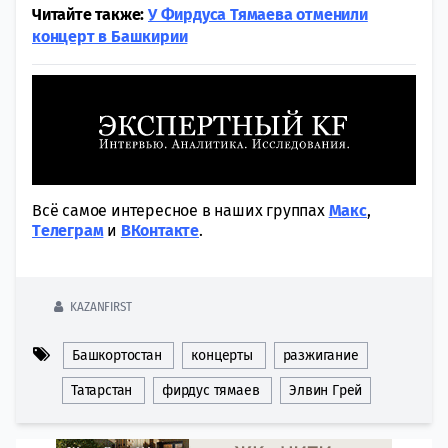
Читайте также:
У Фирдуса Тямаева отменили
концерт в Башкирии
Всё самое интересное в наших группах
Макс
,
Tелеграм
и
ВКонтакте
.
KAZANFIRST
Башкортостан
концерты
разжигание
Татарстан
фирдус тямаев
Элвин Грей