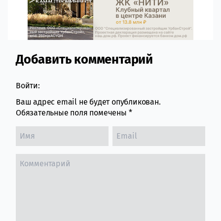
Добавить комментарий
Comment section
Войти:
Ваш адрес email не будет опубликован.
Обязательные поля помечены
*