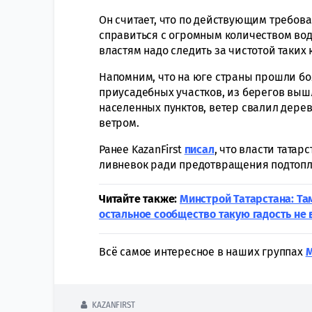
Он считает, что по действующим требова
справиться с огромным количеством во
властям надо следить за чистотой таких
Напомним, что на юге страны прошли бо
приусадебных участков, из берегов вышл
населенных пунктов, ветер свалил дере
ветром.
Ранее KazanFirst
писал
, что власти тата
ливневок ради предотвращения подтопл
Читайте также:
Минстрой Татарстана: Там
остальное сообщество такую гадость не 
Всё самое интересное в наших группах
KAZANFIRST