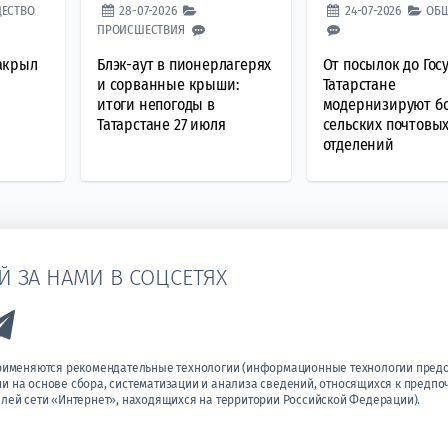
ЕСТВО
28-07-2026
24-07-2026
ОБ
ПРОИСШЕСТВИЯ
акрыл
Блэк-аут в пионерлагерях
От посылок до Госу
и сорванные крыши:
Татарстане
итоги непогоды в
модернизируют бо
Татарстане 27 июля
сельских почтовы
отделений
Й ЗА НАМИ В СОЦСЕТЯХ
k to Vk
Link to Telegram
применяются рекомендательные технологии (информационные технологии пред
 на основе сбора, систематизации и анализа сведений, относящихся к предпо
лей сети «Интернет», находящихся на территории Российской Федерации).