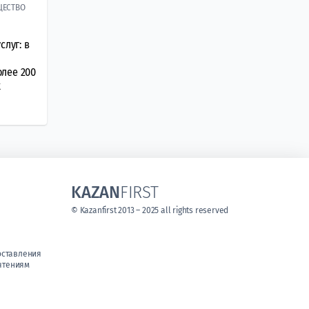
ЩЕСТВО
слуг: в
лее 200
х
KAZAN
FIRST
© Kazanfirst 2013 – 2025 all rights reserved
оставления
чтениям