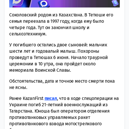
Соколовский родом из Казахстана. В Тетюши его
семья переехала в 1997 году, когда ему было
четыре года. Тут он закончил школу и
сельхозтехникум.
У погибшего остались двое сыновей: мальчик
шести лет и годовалый малыш. Похороны
проведут в Тетюшах 6 июня. Начало траурной
церемонии в 10 утра, она пройдет около
мемориала Воинской Славы.
Обстоятельства, дата и точное место смерти пока
не ясны.
Ранее KazanFirst
писал
, что в ходе спецоперации на
Украине погиб 21-летний военнослужащий из
Татарстана. Юноша был оператором отделения
противотанковых управляемых ракет
противотанкового взвода мотострелкового