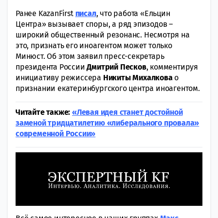
Ранее KazanFirst
писал
, что работа «Ельцин
Центра» вызывает споры, а ряд эпизодов –
широкий общественный резонанс. Несмотря на
это, признать его иноагентом может только
Минюст. Об этом заявил пресс-секретарь
президента России
Дмитрий
Песков
, комментируя
инициативу режиссера
Никиты
Михалкова
о
признании екатеринбургского центра иноагентом.
Читайте также:
«Левая идея станет достойной
заменой тридцатилетию «либерального провала»
современной России»