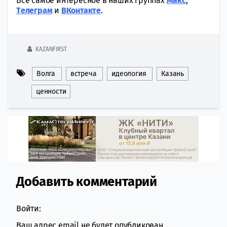
Всё самое интересное в наших группах
Макс
,
Tелеграм
и
ВКонтакте
.
KAZANFIRST
Волга
встреча
идеология
Казань
ценности
Добавить комментарий
Comment section
Войти:
Ваш адрес email не будет опубликован.